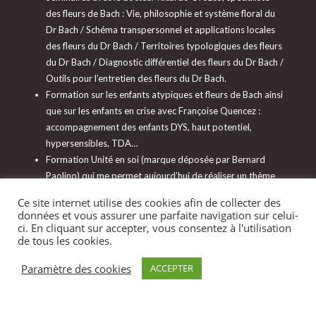
des fleurs de Bach : Vie, philosophie et système floral du
Dr Bach / Schéma transpersonnel et applications locales
des fleurs du Dr Bach / Territoires typologiques des fleurs
du Dr Bach / Diagnostic différentiel des fleurs du Dr Bach /
Outils pour l’entretien des fleurs du Dr Bach.
Formation sur les enfants atypiques et fleurs de Bach ainsi
que sur les enfants en crise avec Françoise Quencez :
accompagnement des enfants DYS, haut potentiel,
hypersensibles, TDA…
Formation Unité en soi (marque déposée par Bernard
Paolino) qui me permet aujourd’hui de réaliser un thème
floral. Très intéressant pour comprendre qui nous
Ce site internet utilise des cookies afin de collecter des
sommes et quels peuvent être nos blocages.
données et vous assurer une parfaite navigation sur celui-
Formation Nouvelles thérapies avec les fleurs de Bach
ci. En cliquant sur accepter, vous consentez à l'utilisation
de tous les cookies.
d’après Dietmar Krämer
Paramètre des cookies
ACCEPTER